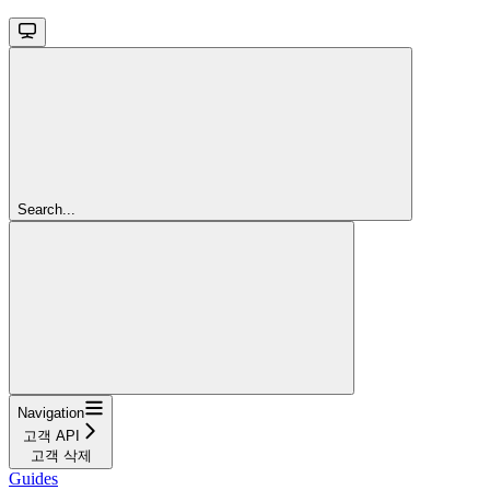
Search...
Navigation
고객 API
고객 삭제
Guides