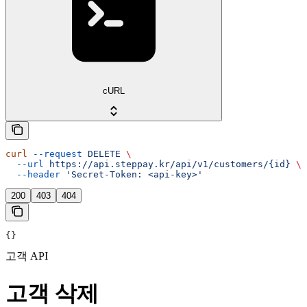
cURL
curl
 --request
 DELETE
 \
  --url
 https://api.steppay.kr/api/v1/customers/{id}
 \
  --header
 'Secret-Token: <api-key>'
200
403
404
{}
고객 API
고객 삭제