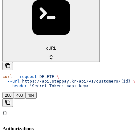
cURL
curl
 --request
 DELETE
 \
  --url
 https://api.steppay.kr/api/v1/customers/{id}
 \
  --header
 'Secret-Token: <api-key>'
200
403
404
{}
Authorizations