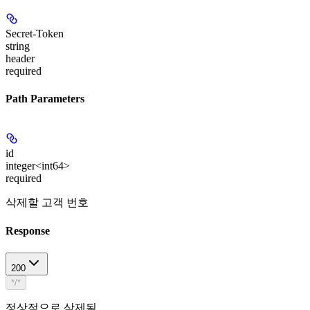
Secret-Token
string
header
required
Path Parameters
id
integer<int64>
required
삭제할 고객 번호
Response
200
*/*
정상적으로 삭제됨