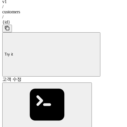
v1
/
customers
/
{id}
Try it
고객 수정