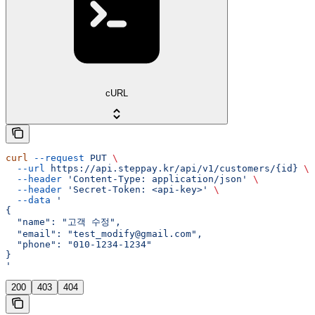
cURL
curl
 --request
 PUT
 \
  --url
 https://api.steppay.kr/api/v1/customers/{id}
 \
  --header
 'Content-Type: application/json'
 \
  --header
 'Secret-Token: <api-key>'
 \
  --data
 '
{
  "name": "고객 수정",
  "email": "test_modify@gmail.com",
  "phone": "010-1234-1234"
}
'
200
403
404