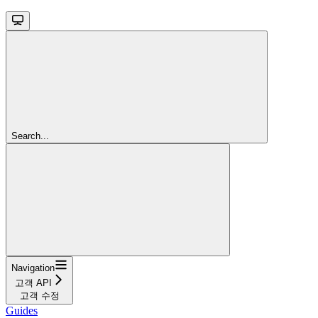
Search...
Navigation
고객 API
고객 수정
Guides