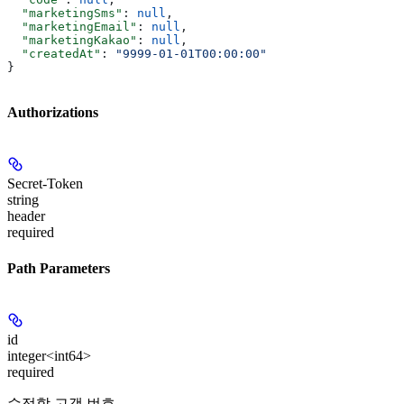
  "marketingSms"
: 
null
,
  "marketingEmail"
: 
null
,
  "marketingKakao"
: 
null
,
  "createdAt"
: 
"9999-01-01T00:00:00"
}
Authorizations
Secret-Token
string
header
required
Path Parameters
id
integer<int64>
required
수정할 고객 번호