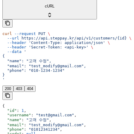
cURL
curl
 --request
 PUT
 \
  --url
 https://api.steppay.kr/api/v1/customers/{id}
 \
  --header
 'Content-Type: application/json'
 \
  --header
 'Secret-Token: <api-key>'
 \
  --data
 '
{
  "name": "고객 수정",
  "email": "test_modify@gmail.com",
  "phone": "010-1234-1234"
}
'
200
403
404
{
  "id"
: 
1
,
  "username"
: 
"test@gmail.com"
,
  "name"
: 
"고객 수정"
,
  "email"
: 
"test_modify@gmail.com"
,
  "phone"
: 
"01012341234"
,
  "code"
: 
null
,