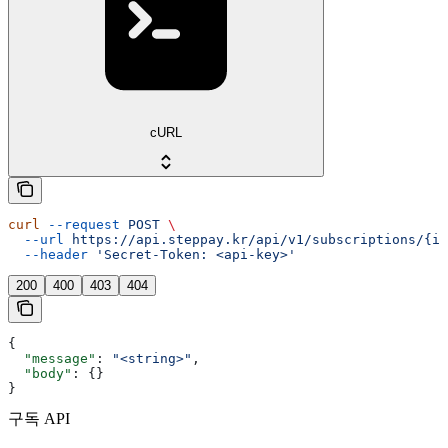
cURL
curl
 --request
 POST
 \
  --url
 https://api.steppay.kr/api/v1/subscriptions/{id
  --header
 'Secret-Token: <api-key>'
200
400
403
404
{
  "message"
: 
"<string>"
,
  "body"
: {}
}
구독 API