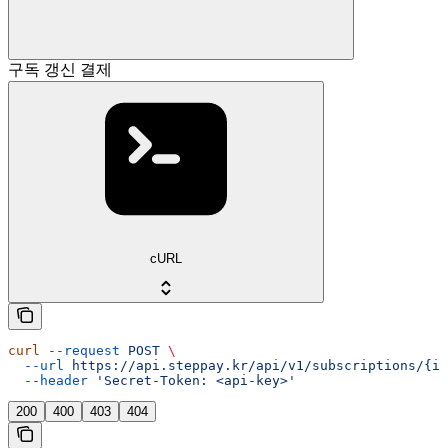
구독 갱신 결제
cURL
curl
 --request
 POST
 \
  --url
 https://api.steppay.kr/api/v1/subscriptions/{id
  --header
 'Secret-Token: <api-key>'
200
400
403
404