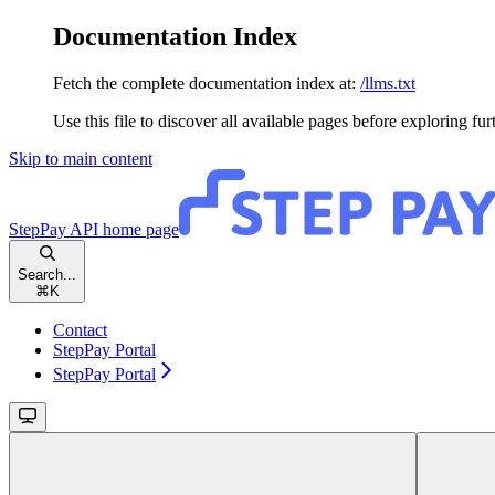
Documentation Index
Fetch the complete documentation index at:
/llms.txt
Use this file to discover all available pages before exploring fur
Skip to main content
StepPay API
home page
Search...
⌘
K
Contact
StepPay Portal
StepPay Portal