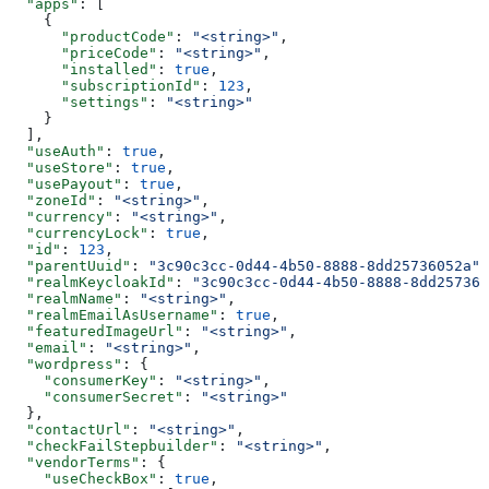
  "apps"
: [
    {
      "productCode"
: 
"<string>"
,
      "priceCode"
: 
"<string>"
,
      "installed"
: 
true
,
      "subscriptionId"
: 
123
,
      "settings"
: 
"<string>"
    }
  ],
  "useAuth"
: 
true
,
  "useStore"
: 
true
,
  "usePayout"
: 
true
,
  "zoneId"
: 
"<string>"
,
  "currency"
: 
"<string>"
,
  "currencyLock"
: 
true
,
  "id"
: 
123
,
  "parentUuid"
: 
"3c90c3cc-0d44-4b50-8888-8dd25736052a"
,
  "realmKeycloakId"
: 
"3c90c3cc-0d44-4b50-8888-8dd257360
  "realmName"
: 
"<string>"
,
  "realmEmailAsUsername"
: 
true
,
  "featuredImageUrl"
: 
"<string>"
,
  "email"
: 
"<string>"
,
  "wordpress"
: {
    "consumerKey"
: 
"<string>"
,
    "consumerSecret"
: 
"<string>"
  },
  "contactUrl"
: 
"<string>"
,
  "checkFailStepbuilder"
: 
"<string>"
,
  "vendorTerms"
: {
    "useCheckBox"
: 
true
,