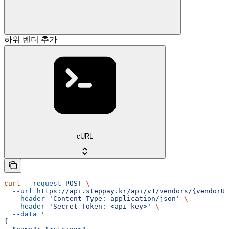
하위 벤더 추가
cURL
curl
 --request
 POST
 \
  --url
 https://api.steppay.kr/api/v1/vendors/{vendorUu
  --header
 'Content-Type: application/json'
 \
  --header
 'Secret-Token: <api-key>'
 \
  --data
 '
{