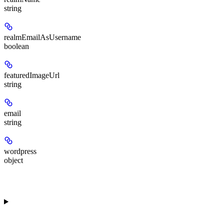
string
realmEmailAsUsername
boolean
featuredImageUrl
string
email
string
wordpress
object