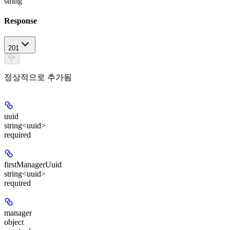
string
Response
201
*/*
정상적으로 추가됨
uuid
string<uuid>
required
firstManagerUuid
string<uuid>
required
manager
object