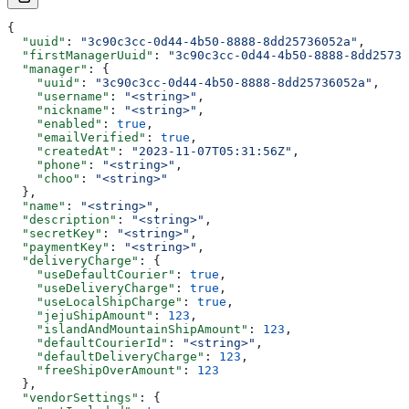
{
  "uuid"
: 
"3c90c3cc-0d44-4b50-8888-8dd25736052a"
,
  "firstManagerUuid"
: 
"3c90c3cc-0d44-4b50-8888-8dd25736
  "manager"
: {
    "uuid"
: 
"3c90c3cc-0d44-4b50-8888-8dd25736052a"
,
    "username"
: 
"<string>"
,
    "nickname"
: 
"<string>"
,
    "enabled"
: 
true
,
    "emailVerified"
: 
true
,
    "createdAt"
: 
"2023-11-07T05:31:56Z"
,
    "phone"
: 
"<string>"
,
    "choo"
: 
"<string>"
  },
  "name"
: 
"<string>"
,
  "description"
: 
"<string>"
,
  "secretKey"
: 
"<string>"
,
  "paymentKey"
: 
"<string>"
,
  "deliveryCharge"
: {
    "useDefaultCourier"
: 
true
,
    "useDeliveryCharge"
: 
true
,
    "useLocalShipCharge"
: 
true
,
    "jejuShipAmount"
: 
123
,
    "islandAndMountainShipAmount"
: 
123
,
    "defaultCourierId"
: 
"<string>"
,
    "defaultDeliveryCharge"
: 
123
,
    "freeShipOverAmount"
: 
123
  },
  "vendorSettings"
: {