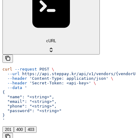
cURL
curl
 --request
 POST
 \
  --url
 https://api.steppay.kr/api/v1/vendors/{vendorUu
  --header
 'Content-Type: application/json'
 \
  --header
 'Secret-Token: <api-key>'
 \
  --data
 '
{
  "name": "<string>",
  "email": "<string>",
  "phone": "<string>",
  "password": "<string>"
}
'
201
400
403