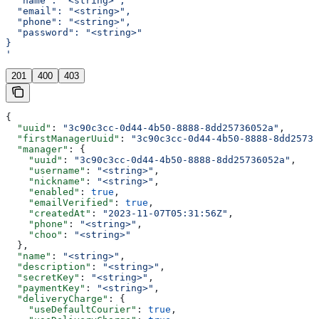
  "name": "<string>",
  "email": "<string>",
  "phone": "<string>",
  "password": "<string>"
}
'
201
400
403
{
  "uuid"
: 
"3c90c3cc-0d44-4b50-8888-8dd25736052a"
,
  "firstManagerUuid"
: 
"3c90c3cc-0d44-4b50-8888-8dd25736
  "manager"
: {
    "uuid"
: 
"3c90c3cc-0d44-4b50-8888-8dd25736052a"
,
    "username"
: 
"<string>"
,
    "nickname"
: 
"<string>"
,
    "enabled"
: 
true
,
    "emailVerified"
: 
true
,
    "createdAt"
: 
"2023-11-07T05:31:56Z"
,
    "phone"
: 
"<string>"
,
    "choo"
: 
"<string>"
  },
  "name"
: 
"<string>"
,
  "description"
: 
"<string>"
,
  "secretKey"
: 
"<string>"
,
  "paymentKey"
: 
"<string>"
,
  "deliveryCharge"
: {
    "useDefaultCourier"
: 
true
,