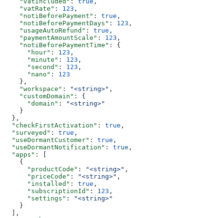
    "vatIncluded"
: 
true
,
    "vatRate"
: 
123
,
    "notiBeforePayment"
: 
true
,
    "notiBeforePaymentDays"
: 
123
,
    "usageAutoRefund"
: 
true
,
    "paymentAmountScale"
: 
123
,
    "notiBeforePaymentTime"
: {
      "hour"
: 
123
,
      "minute"
: 
123
,
      "second"
: 
123
,
      "nano"
: 
123
    },
    "workspace"
: 
"<string>"
,
    "customDomain"
: {
      "domain"
: 
"<string>"
    }
  },
  "checkFirstActivation"
: 
true
,
  "surveyed"
: 
true
,
  "useDormantCustomer"
: 
true
,
  "useDormantNotification"
: 
true
,
  "apps"
: [
    {
      "productCode"
: 
"<string>"
,
      "priceCode"
: 
"<string>"
,
      "installed"
: 
true
,
      "subscriptionId"
: 
123
,
      "settings"
: 
"<string>"
    }
  ],