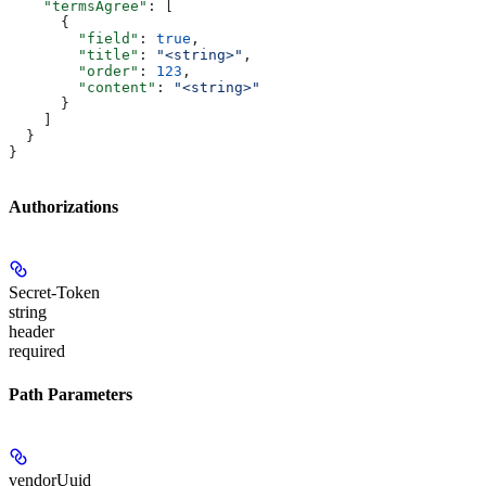
    "termsAgree"
: [
      {
        "field"
: 
true
,
        "title"
: 
"<string>"
,
        "order"
: 
123
,
        "content"
: 
"<string>"
      }
    ]
  }
}
Authorizations
Secret-Token
string
header
required
Path Parameters
vendorUuid