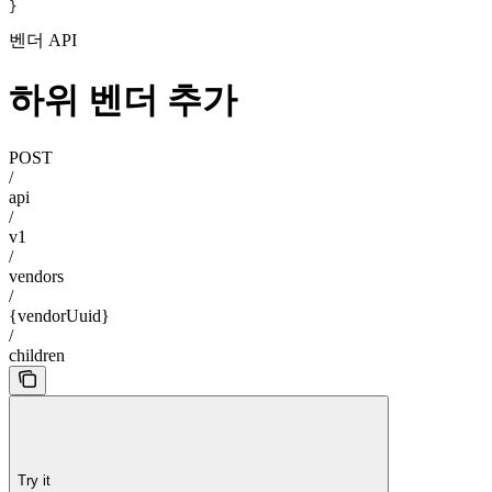
}
벤더 API
하위 벤더 추가
POST
/
api
/
v1
/
vendors
/
{vendorUuid}
/
children
Try it