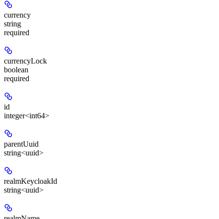
currency
string
required
currencyLock
boolean
required
id
integer<int64>
parentUuid
string<uuid>
realmKeycloakId
string<uuid>
realmName