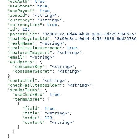
  "useAuth"
: 
true
,
  "useStore"
: 
true
,
  "usePayout"
: 
true
,
  "zoneId"
: 
"<string>"
,
  "currency"
: 
"<string>"
,
  "currencyLock"
: 
true
,
  "id"
: 
123
,
  "parentUuid"
: 
"3c90c3cc-0d44-4b50-8888-8dd25736052a"
,
  "realmKeycloakId"
: 
"3c90c3cc-0d44-4b50-8888-8dd257360
  "realmName"
: 
"<string>"
,
  "realmEmailAsUsername"
: 
true
,
  "featuredImageUrl"
: 
"<string>"
,
  "email"
: 
"<string>"
,
  "wordpress"
: {
    "consumerKey"
: 
"<string>"
,
    "consumerSecret"
: 
"<string>"
  },
  "contactUrl"
: 
"<string>"
,
  "checkFailStepbuilder"
: 
"<string>"
,
  "vendorTerms"
: {
    "useCheckBox"
: 
true
,
    "termsAgree"
: [
      {
        "field"
: 
true
,
        "title"
: 
"<string>"
,
        "order"
: 
123
,
        "content"
: 
"<string>"
      }
    ]
  }