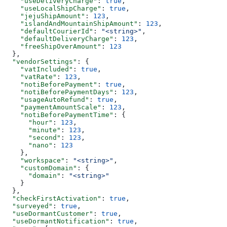
    "useDeliveryCharge"
: 
true
,
    "useLocalShipCharge"
: 
true
,
    "jejuShipAmount"
: 
123
,
    "islandAndMountainShipAmount"
: 
123
,
    "defaultCourierId"
: 
"<string>"
,
    "defaultDeliveryCharge"
: 
123
,
    "freeShipOverAmount"
: 
123
  },
  "vendorSettings"
: {
    "vatIncluded"
: 
true
,
    "vatRate"
: 
123
,
    "notiBeforePayment"
: 
true
,
    "notiBeforePaymentDays"
: 
123
,
    "usageAutoRefund"
: 
true
,
    "paymentAmountScale"
: 
123
,
    "notiBeforePaymentTime"
: {
      "hour"
: 
123
,
      "minute"
: 
123
,
      "second"
: 
123
,
      "nano"
: 
123
    },
    "workspace"
: 
"<string>"
,
    "customDomain"
: {
      "domain"
: 
"<string>"
    }
  },
  "checkFirstActivation"
: 
true
,
  "surveyed"
: 
true
,
  "useDormantCustomer"
: 
true
,
  "useDormantNotification"
: 
true
,