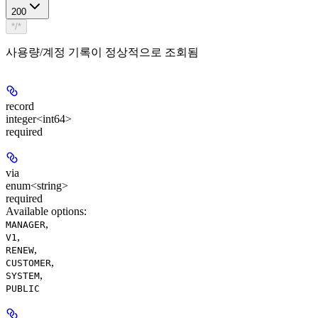
200
*/*
사용량/계정 기록이 정상적으로 조회됨
record
integer<int64>
required
via
enum<string>
required
Available options
:
,
MANAGER
,
V1
,
RENEW
,
CUSTOMER
,
SYSTEM
PUBLIC