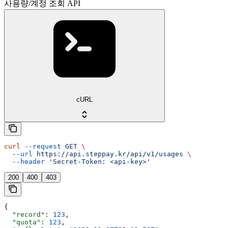
사용량/계정 조회 API
cURL
curl
 --request
 GET
 \
  --url
 https://api.steppay.kr/api/v1/usages
 \
  --header
 'Secret-Token: <api-key>'
200
400
403
{
  "record"
: 
123
,
  "quota"
: 
123
,