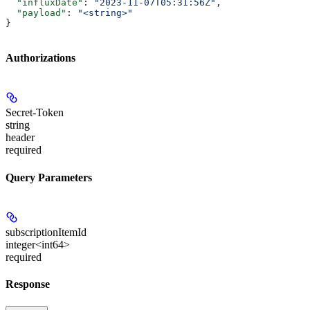
  "influxDate"
: 
"2023-11-07T05:31:56Z"
,
  "payload"
: 
"<string>"
}
Authorizations
Secret-Token
string
header
required
Query Parameters
subscriptionItemId
integer<int64>
required
Response