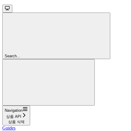
Search...
Navigation
상품 API
상품 삭제
Guides