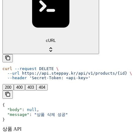
cURL
curl
 --request
 DELETE
 \
  --url
 https://api.steppay.kr/api/v1/products/{id}
 \
  --header
 'Secret-Token: <api-key>'
200
400
403
404
{
  "body"
: 
null
,
  "message"
: 
"상품 삭제 성공"
}
상품 API