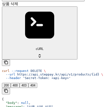
상품 삭제
cURL
curl
 --request
 DELETE
 \
  --url
 https://api.steppay.kr/api/v1/products/{id}
 \
  --header
 'Secret-Token: <api-key>'
200
400
403
404
{
  "body"
: 
null
,
  "message"
: 
"상품 삭제 성공"