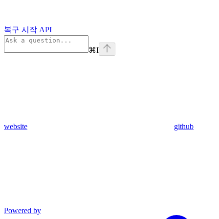
복구 시작 API
⌘
I
website
github
Powered by