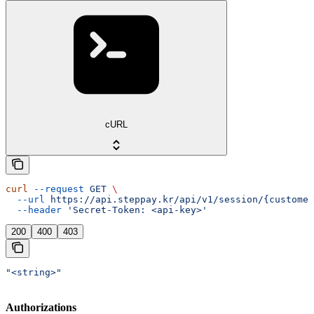
cURL
curl
 --request
 GET
 \
  --url
 https://api.steppay.kr/api/v1/session/{customer
  --header
 'Secret-Token: <api-key>'
200
400
403
"<string>"
Authorizations