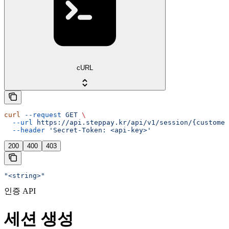
cURL
curl
 --request
 GET
 \
  --url
 https://api.steppay.kr/api/v1/session/{customer
  --header
 'Secret-Token: <api-key>'
200
400
403
"<string>"
인증 API
세션 생성