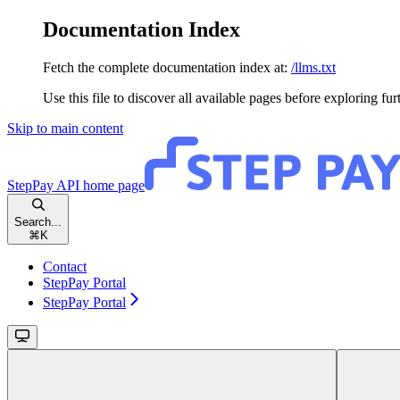
Documentation Index
Fetch the complete documentation index at:
/llms.txt
Use this file to discover all available pages before exploring fur
Skip to main content
StepPay API
home page
Search...
⌘
K
Contact
StepPay Portal
StepPay Portal