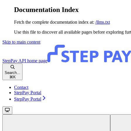
Documentation Index
Fetch the complete documentation index at:
/llms.txt
Use this file to discover all available pages before exploring fur
Skip to main content
StepPay API
home page
Search...
⌘
K
Contact
StepPay Portal
StepPay Portal