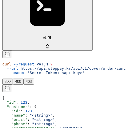
cURL
curl
 --request
 PATCH
 \
  --url
 https://api.steppay.kr/api/v1/cover/order/cance
  --header
 'Secret-Token: <api-key>'
200
400
403
{
  "id"
: 
123
,
  "customer"
: {
    "id"
: 
123
,
    "name"
: 
"<string>"
,
    "email"
: 
"<string>"
,
    "phone"
: 
"<string>"
,