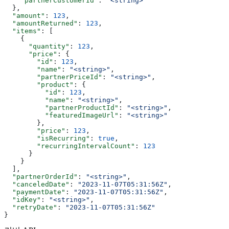
    "partnerCustomerId"
: 
"<string>"
  },
  "amount"
: 
123
,
  "amountReturned"
: 
123
,
  "items"
: [
    {
      "quantity"
: 
123
,
      "price"
: {
        "id"
: 
123
,
        "name"
: 
"<string>"
,
        "partnerPriceId"
: 
"<string>"
,
        "product"
: {
          "id"
: 
123
,
          "name"
: 
"<string>"
,
          "partnerProductId"
: 
"<string>"
,
          "featuredImageUrl"
: 
"<string>"
        },
        "price"
: 
123
,
        "isRecurring"
: 
true
,
        "recurringIntervalCount"
: 
123
      }
    }
  ],
  "partnerOrderId"
: 
"<string>"
,
  "canceledDate"
: 
"2023-11-07T05:31:56Z"
,
  "paymentDate"
: 
"2023-11-07T05:31:56Z"
,
  "idKey"
: 
"<string>"
,
  "retryDate"
: 
"2023-11-07T05:31:56Z"
}