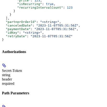
        "price"
: 
123
,
        "isRecurring"
: 
true
,
        "recurringIntervalCount"
: 
123
      }
    }
  ],
  "partnerOrderId"
: 
"<string>"
,
  "canceledDate"
: 
"2023-11-07T05:31:56Z"
,
  "paymentDate"
: 
"2023-11-07T05:31:56Z"
,
  "idKey"
: 
"<string>"
,
  "retryDate"
: 
"2023-11-07T05:31:56Z"
}
Authorizations
Secret-Token
string
header
required
Path Parameters