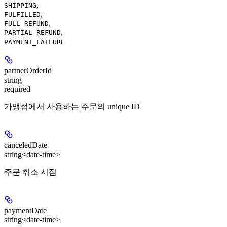
,
SHIPPING
,
FULFILLED
,
FULL_REFUND
,
PARTIAL_REFUND
PAYMENT_FAILURE
partnerOrderId
string
required
가맹점에서 사용하는 주문의 unique ID
canceledDate
string<date-time>
주문 취소 시점
paymentDate
string<date-time>