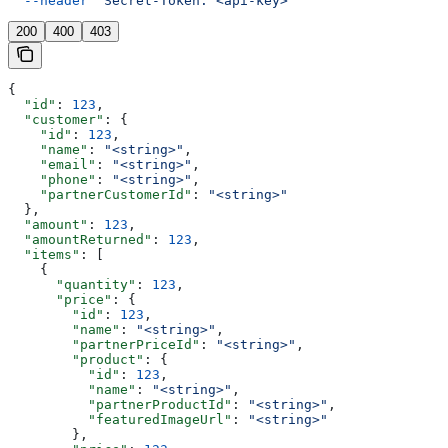
  --header
 'Secret-Token: <api-key>'
200
400
403
{
  "id"
: 
123
,
  "customer"
: {
    "id"
: 
123
,
    "name"
: 
"<string>"
,
    "email"
: 
"<string>"
,
    "phone"
: 
"<string>"
,
    "partnerCustomerId"
: 
"<string>"
  },
  "amount"
: 
123
,
  "amountReturned"
: 
123
,
  "items"
: [
    {
      "quantity"
: 
123
,
      "price"
: {
        "id"
: 
123
,
        "name"
: 
"<string>"
,
        "partnerPriceId"
: 
"<string>"
,
        "product"
: {
          "id"
: 
123
,
          "name"
: 
"<string>"
,
          "partnerProductId"
: 
"<string>"
,
          "featuredImageUrl"
: 
"<string>"
        },