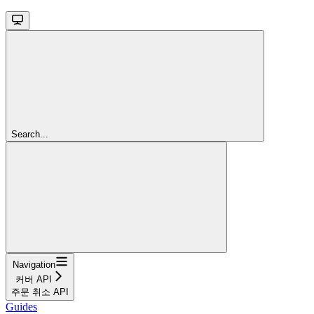
Search...
Navigation
커버 API
주문 취소 API
Guides