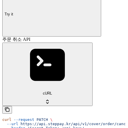
Try it
주문 취소 API
cURL
curl
 --request
 PATCH
 \
  --url
 https://api.steppay.kr/api/v1/cover/order/cance