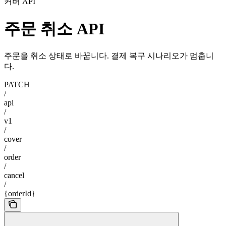
커버 API
주문 취소 API
주문을 취소 상태로 바꿉니다. 결제 복구 시나리오가 멈춥니
다.
PATCH
/
api
/
v1
/
cover
/
order
/
cancel
/
{orderId}